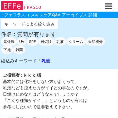
ホーム
ご注文フォーム
エフェフラスコ スキンケアQ&A アーカイブス 詳細
初回割引
キーワードによる絞り込み
製品のご案内
件名 : 質問が有ります
紫外線
UV
SPF
日焼け
乳液
クリーム
天然成分
お買い物ガイド
下地
雑菌
スキンケアQ&Aアーカイブス
絞込みキーワード「
乳液
」
製品レビュー
スキンケア基礎講座
ご投稿者 : ｋｋｋ 様
コスメ辞典 化粧品成分検索
基本的には化粧をしない方がよくって、
乳液なども控えた方がイイとの事なのですが、
ご購入履歴
日焼け止めなどはどうなんでしょうか？
ご登録情報
「こんな種類がイイ！」というものが有れば
参考にしたいので是非教えて下さい。
ご紹介(アフェリエイト)制度