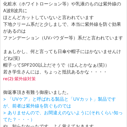
化粧水（ホワイトローション等）や乳液のものは紫外線の
A波B波共に
ほとんどカットしていないと言われています
下地クリーム系だと少しましで、本当に紫外線を防ぐ効果
があるのは
ファンデーション（UVパウダー等）系だと言われています
まぁしかし、何と言っても日傘や帽子にはかないませんけ
どね(笑)
帽子ってSPF200以上だそうで（ほんとかなぁ(笑)）
若き学生さんには、ちょっと抵抗あるかな・・・・
re(2):紫外線対策
御返事頂き有難う御座いました。
> 「UVケア」と呼ばれる製品と「UVカット」製品です
が、前者は紫外線を防ぐものでは
> ありませんので、お間違えのないように(それくらい知っ
てた？・・・）
や、知らなかったです。よく覚えておきます。