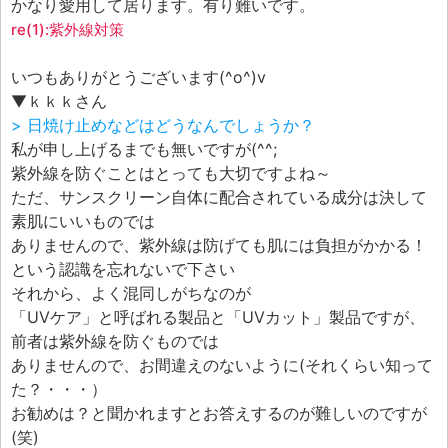
エフェ研究所について
かなり愛用して居ります。有り難いです。
re(1):紫外線対策
お問い合わせフォーム
いつもありがとうございます(^o^)v
▼ｋｋｋさん
> 日焼け止めなどはどうなんでしょうか？
私が申し上げるまでも無いですが(^^;
紫外線を防ぐことはとっても大切ですよね～
ただ、サンスクリーン自体に配合されている成分は決して
素肌にいいものでは
ありませんので、紫外線は防げても肌には負担がかかる！
という認識を忘れないで下さい
それから、よく混同しがちなのが
「UVケア」と呼ばれる製品と「UVカット」製品ですが、
前者は紫外線を防ぐものでは
ありませんので、お間違えのないように(それくらい知って
た？・・・）
お勧めは？と聞かれますとお答えするのが難しいのですが
(笑)