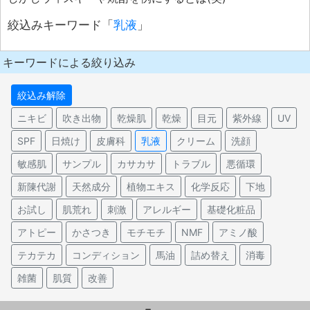
絞込みキーワード「
乳液
」
キーワードによる絞り込み
絞込み解除
ニキビ
吹き出物
乾燥肌
乾燥
目元
紫外線
UV
SPF
日焼け
皮膚科
乳液
クリーム
洗顔
敏感肌
サンプル
カサカサ
トラブル
悪循環
新陳代謝
天然成分
植物エキス
化学反応
下地
お試し
肌荒れ
刺激
アレルギー
基礎化粧品
アトピー
かさつき
モチモチ
NMF
アミノ酸
テカテカ
コンディション
馬油
詰め替え
消毒
雑菌
肌質
改善