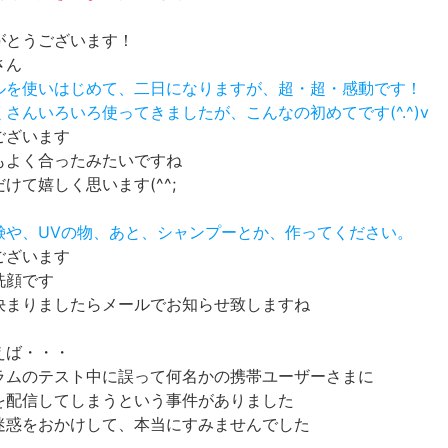
がとうございます！
さん
トルを使いはじめて、二日になりますが、超・超・感動です！
くさんいろいろ使ってきましたが、こんなの初めてです(^.^)v
ございます
もよく合ったみたいですね
けて嬉しく思います(^^;
石鹸や、UVの物、あと、シャンプーとか、作ってください。
ございます
洗顔です
決まりましたらメールでお知らせ致しますね
えば・・・
ラムのテスト中に誤って何名かの携帯ユーザーさまに
を配信してしまうという事件がありました
迷惑をおかけして、本当にすみませんでした