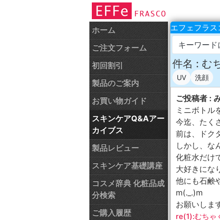
エフェフラスコ
ホーム
キーワード
ご注文フォーム
件名 :
初回割引
UV
洗顔
製品のご案内
ご投稿者 : 
お買い物ガイド
ミニボトル
スキンケアQ&Aアー
今迄、たくさ
カイブス
前は、ドク
しかし、な
製品レビュー
化粧水だけで
スキンケア基礎講座
大好きにな
他にも石鹸
コスメ辞典 化粧品成
m(._.)m
分検索
お願いしま
ご購入履歴
re(1):む