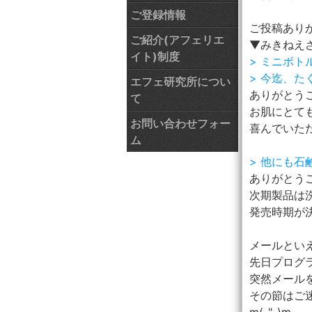
ご登録情報
ご投稿あり
ご紹介(アフェリエ
▼みきねえ
イト)制度
> ミニボ
> 今迄、た
エフェ研究所につい
ありがとう
て
お肌にとて
お問い合わせフォー
喜んでいただ
ム
> 他にも
ありがとう
次期製品は
発売時期が
メールとい
先日プログ
突然メール
その節はご