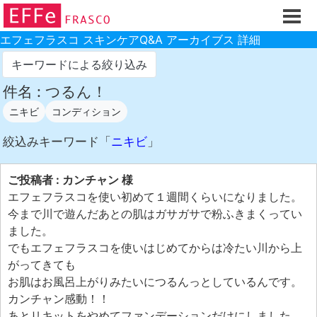
ホーム
ご注文フォーム
エフェフラスコ スキンケアQ&A アーカイブス 詳細
初回割引
キーワードによる絞り込み
製品のご案内
件名 : つるん！
ニキビ
コンディション
お買い物ガイド
スキンケアQ&Aアーカイブス
絞込みキーワード「
ニキビ
」
製品レビュー
ご投稿者 : カンチャン 様
スキンケア基礎講座
エフェフラスコを使い初めて１週間くらいになりました。
今まで川で遊んだあとの肌はガサガサで粉ふきまくってい
コスメ辞典 化粧品成分検索
ました。
ご購入履歴
でもエフェフラスコを使いはじめてからは冷たい川から上
がってきても
ご登録情報
お肌はお風呂上がりみたいにつるんっとしているんです。
ご紹介(アフェリエイト)制度
カンチャン感動！！
あとリキットをやめてファンデーションだけにしました。