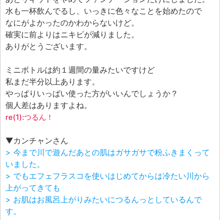
エフェ研究所について
水も一杯飲んでるし、いっきに色々なことを始めたので
お問い合わせフォーム
なにがよかったのかわからないけど。
確実に前よりはニキビが減りました。
ありがとうございます。
ミニボトルは約１週間の量みたいですけど
私まだ半分以上あります。
やっぱりいっぱい使った方がいいんでしょうか？
個人差はありますよね。
re(1):つるん！
▼カンチャンさん
> 今まで川で遊んだあとの肌はガサガサで粉ふきまくって
いました。
> でもエフェフラスコを使いはじめてからは冷たい川から
上がってきても
> お肌はお風呂上がりみたいにつるんっとしているんで
す。