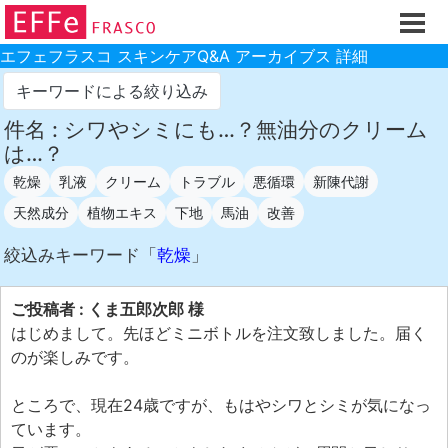
ホーム
ご注文フォーム
エフェフラスコ スキンケアQ&A アーカイブス 詳細
初回割引
キーワードによる絞り込み
製品のご案内
件名 : シワやシミにも…？無油分のクリーム
は…？
お買い物ガイド
乾燥
乳液
クリーム
トラブル
悪循環
新陳代謝
スキンケアQ&Aアーカイブス
天然成分
植物エキス
下地
馬油
改善
製品レビュー
絞込みキーワード「
乾燥
」
スキンケア基礎講座
コスメ辞典 化粧品成分検索
ご投稿者 : くま五郎次郎 様
はじめまして。先ほどミニボトルを注文致しました。届く
ご購入履歴
のが楽しみです。
ご登録情報
ところで、現在24歳ですが、もはやシワとシミが気になっ
ご紹介(アフェリエイト)制度
ています。