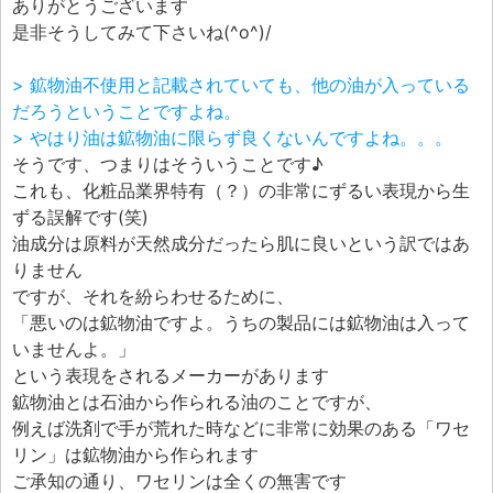
ありがとうございます
是非そうしてみて下さいね(^o^)/
> 鉱物油不使用と記載されていても、他の油が入っている
だろうということですよね。
> やはり油は鉱物油に限らず良くないんですよね。。。
そうです、つまりはそういうことです♪
これも、化粧品業界特有（？）の非常にずるい表現から生
ずる誤解です(笑)
油成分は原料が天然成分だったら肌に良いという訳ではあ
りません
ですが、それを紛らわせるために、
「悪いのは鉱物油ですよ。うちの製品には鉱物油は入って
いませんよ。」
という表現をされるメーカーがあります
鉱物油とは石油から作られる油のことですが、
例えば洗剤で手が荒れた時などに非常に効果のある「ワセ
リン」は鉱物油から作られます
ご承知の通り、ワセリンは全くの無害です