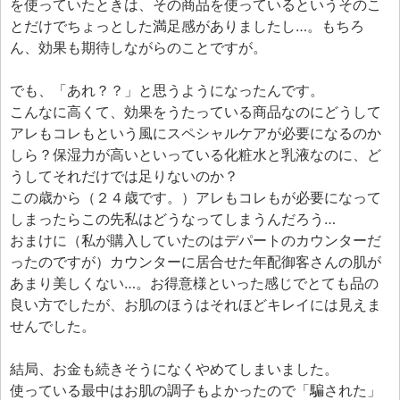
を使っていたときは、その商品を使っているというそのこ
とだけでちょっとした満足感がありましたし…。もちろ
ん、効果も期待しながらのことですが。
でも、「あれ？？」と思うようになったんです。
こんなに高くて、効果をうたっている商品なのにどうして
アレもコレもという風にスペシャルケアが必要になるのか
しら？保湿力が高いといっている化粧水と乳液なのに、ど
うしてそれだけでは足りないのか？
この歳から（２４歳です。）アレもコレもが必要になって
しまったらこの先私はどうなってしまうんだろう…
おまけに（私が購入していたのはデパートのカウンターだ
ったのですが）カウンターに居合せた年配御客さんの肌が
あまり美しくない…。お得意様といった感じでとても品の
良い方でしたが、お肌のほうはそれほどキレイには見えま
せんでした。
結局、お金も続きそうになくやめてしまいました。
使っている最中はお肌の調子もよかったので「騙された」