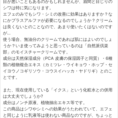
エフェ研究所について
目が悪いこともあるのかもしれませんが、眉間と目じりの
シワは特に気になります。
お問い合わせフォーム
エフェのみでもシワ・シミの改善に効果はありますか？な
にかプラスアルファが必要になるのでしょうか？クリーム
は良くないとのことなので、あまり使いたくはないのです
が…
使う場合、無油分のクリームであれば肌にはよいのでしょ
うか？いま使ってみようと思っているのは「自然派倶楽
部」のモイスチャークリームです。
成分は天然保湿成分（PCA 皮膚の保湿因子と同質）・6種
類の植物複合エキス（カミツレ・ウイキョウ・ホップ・セ
イヨウノコギリソウ・コウスイハッカ・ヤドリギ）とのこ
とです。
また、現在使用している「イクス」という化粧水との併用
は大丈夫でしょうか?
成分はノンチ原液、植物抽出エキス等です。
この商品はシワやシミへの効果がうたわれていて、エフェ
と同じように乳液等は使わない商品なのですが、ちょっと