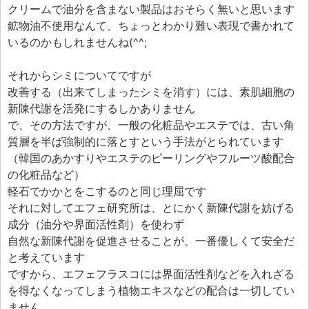
クリームで油分を含まない製品はおそらく無いと思います
鉱物油不使用なんて、ちょっとわかり難い表現で書かれて
いるのかもしれませんね(^^;
それからシミについてですが
改善する（出来てしまったシミを消す）には、素肌細胞の
新陳代謝を活発にするしかありません
で、その方法ですが、一般の化粧品やエステでは、古い角
質層を半ば強制的に落とすという手法がとられています
（韓国のあかすりやエステのピーリングやフルーツ酸配合
の化粧品など）
軽石でかかとをこするのと同じ理屈です
それに対してエフェ研究所は、とにかく新陳代謝を妨げる
成分（油分や界面活性剤）を使わず
自然な新陳代謝を促進させることが、一番優しくて安全だ
と考えています
ですから、エフェフラスコには界面活性剤などを入れざる
を得なくなってしまう植物エキスなどの配合は一切してい
ません