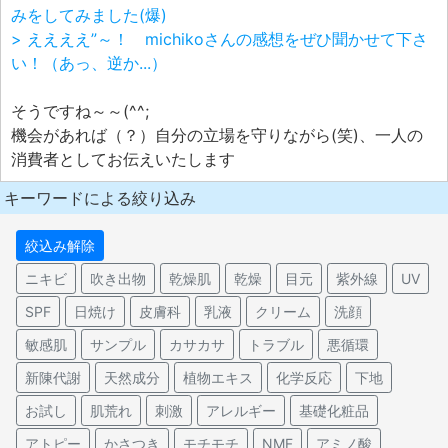
みをしてみました(爆)
> ええええ”～！ michikoさんの感想をぜひ聞かせて下さ
い！（あっ、逆か...）
そうですね～～(^^;
機会があれば（？）自分の立場を守りながら(笑)、一人の
消費者としてお伝えいたします
キーワードによる絞り込み
絞込み解除
ニキビ
吹き出物
乾燥肌
乾燥
目元
紫外線
UV
SPF
日焼け
皮膚科
乳液
クリーム
洗顔
敏感肌
サンプル
カサカサ
トラブル
悪循環
新陳代謝
天然成分
植物エキス
化学反応
下地
お試し
肌荒れ
刺激
アレルギー
基礎化粧品
アトピー
かさつき
モチモチ
NMF
アミノ酸