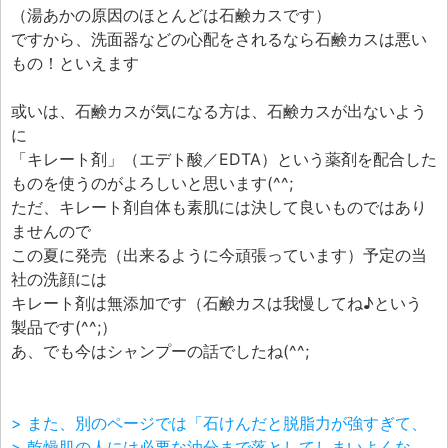
（湯あかの原因のほとんどは石鹸カスです）
ですから、洗面器などの心配をされるなら石鹸カスは悪い
もの！といえます
或いは、石鹸カスが気になる方は、石鹸カスが出ないよう
に
「キレート剤」（エデト酸／EDTA）という薬剤を配合した
ものを使うのがよろしいと思います(^^;
ただ、キレート剤自体も素肌には決して良いものではあり
ませんので
この夏に発売（出来るように今頑張っています）予定の当
社の洗顔には
キレート剤は無添加です（石鹸カスは我慢してね♪という
製品です(^^;）
あ、でも今はシャンプーの話でしたね(^^;
> また、別のページでは「石けんだと脱脂力が強すぎて、
> 乾燥肌の人には必要な油分まで落としてしまいよくな