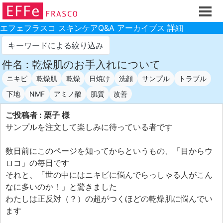
ホーム
ご注文フォーム
エフェフラスコ スキンケアQ&A アーカイブス 詳細
初回割引
キーワードによる絞り込み
製品のご案内
件名 : 乾燥肌のお手入れについて
ニキビ
乾燥肌
乾燥
日焼け
洗顔
サンプル
トラブル
お買い物ガイド
下地
NMF
アミノ酸
肌質
改善
スキンケアQ&Aアーカイブス
ご投稿者 : 栗子 様
製品レビュー
サンプルを注文して楽しみに待っている者です
スキンケア基礎講座
数日前にこのページを知ってからというもの、「目からウ
コスメ辞典 化粧品成分検索
ロコ」の毎日です
ご購入履歴
それと、「世の中にはニキビに悩んでらっしゃる人がこん
なに多いのか！」と驚きました
ご登録情報
わたしは正反対（？）の超がつくほどの乾燥肌に悩んでい
ご紹介(アフェリエイト)制度
ます