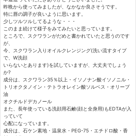
エフェ研究所について
昨晩から使ってみましたが、なかなか良さそうです。
お問い合わせフォーム
特に唇の調子が良いように思います。
少しツルツルしてるような・・・
このまま続けて様子をみてみたいと思っています。
ところで、スクワランがだめと書かれていたと思うのです
が、
今、スクワラン入りオイルクレンジング(洗い流すタイプ
で、W洗顔
いらないとあります)を試していますが、大丈夫でしょう
か?
成分は、スクワラン35％以上・イソノナン酸イソノニル・
トリオクタノイン・テトラオレイン酸ソルベス・オリーブ
油
オクチルドデカノール
また、長年使っている洗顔用石鹸(顔と全身用)もEDTAが入
っていて
心配になっています。
成分は、石ケン素地・温泉水・PEG-75・エチドロ酸・香