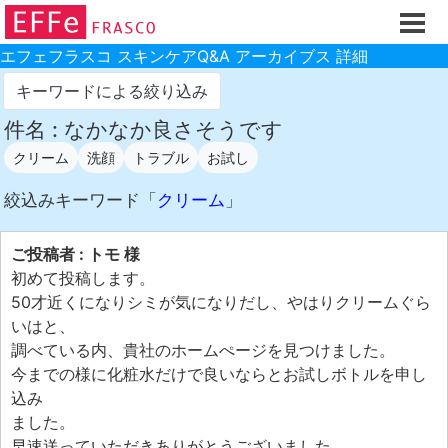
ホーム
ご注文フォーム
エフェフラスコ スキンケアQ&A アーカイブス 詳細
初回割引
キーワードによる絞り込み
製品のご案内
件名 : なかなか良さそうです
クリーム
洗顔
トラブル
お試し
お買い物ガイド
スキンケアQ&Aアーカイブス
絞込みキーワード「
クリーム
」
製品レビュー
ご投稿者 : トモ 様
スキンケア基礎講座
初めて投稿します。
50才近くになりシミが気になりだし、やはりクリームぐら
コスメ辞典 化粧品成分検索
いはと、
ご購入履歴
調べている内、貴社のホームぺージを見つけました。
今までの様に化粧水だけで良いならとお試しボトルを申し
ご登録情報
込み
ご紹介(アフェリエイト)制度
ました。
早速送っていただきありがとうございました。