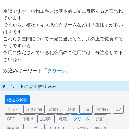
余談ですが、植物エキスは基本的に光に反応すると言われ
ています
ですから、植物エキス系のクリームなどは「夜用」が多い
はずです
これらを昼間につけて日光に当たると、肌の上で変質する
そうですから、
夜用に指定されている化粧品のご使用には十分注意して下
さいね～
絞込みキーワード「
クリーム
」
キーワードによる絞り込み
絞込み解除
ニキビ
吹き出物
乾燥肌
乾燥
目元
紫外線
UV
SPF
日焼け
皮膚科
乳液
クリーム
洗顔
敏感肌
サンプル
カサカサ
トラブル
悪循環