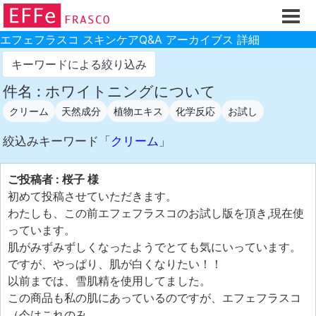
ホーム
ご注文フォーム
エフェフラスコ スキンケアQ&A アーカイブス 詳細
初回割引
キーワードによる絞り込み
製品のご案内
件名 : ホワイトニングについて
クリーム
天然成分
植物エキス
化学反応
お試し
お買い物ガイド
スキンケアQ&Aアーカイブス
絞込みキーワード「
クリーム
」
製品レビュー
ご投稿者 : 桜子 様
スキンケア基礎講座
初めて投稿させていただきます。
わたしも、この前エフェフラスコのお試し版を頂き,現在使
コスメ辞典 化粧品成分検索
っています。
ご購入履歴
肌がみずみずしくなったようでとても気にいっています。
ですが、やっぱり、肌が白くなりたい！！
ご登録情報
以前までは、雪肌精を使用してました。
ご紹介(アフェリエイト)制度
この商品も私の肌にあっているのですが、エフェフラスコ
（今はこれのみ