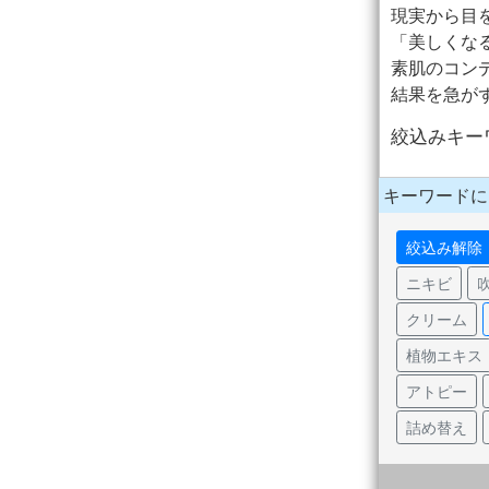
現実から目を
「美しくな
素肌のコンデ
結果を急が
絞込みキー
キーワードに
絞込み解除
ニキビ
クリーム
植物エキス
アトピー
詰め替え