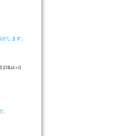
気がします。
=531&st=0
で、