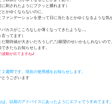
蚊に刺されたようにプクッと腫れます）
だとかゆくならないのに、
とファンデーションを塗って日に当たるとかゆくなるような気
バカスがこころなしか薄くなってきたような...。
う言ってます）
だ期待値が大きいだろうし(^_^;)願望のせいかもしれないので
信できたらお知らせします。
ラスの波動が出てますね♪
めて２週間です。現在の使用感をお知らせします。
がとうございます
止めは、以前のアドバイスにあったようにエフェでうすめてます