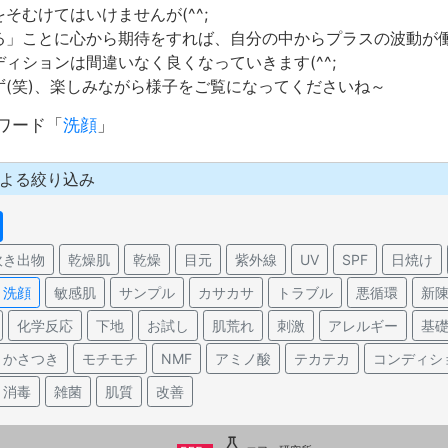
そむけてはいけませんが(^^;
る」ことに心から期待をすれば、自分の中からプラスの波動が
ィションは間違いなく良くなっていきます(^^;
ず(笑)、楽しみながら様子をご覧になってくださいね～
ワード「
洗顔
」
よる絞り込み
吹き出物
乾燥肌
乾燥
目元
紫外線
UV
SPF
日焼け
洗顔
敏感肌
サンプル
カサカサ
トラブル
悪循環
新
化学反応
下地
お試し
肌荒れ
刺激
アレルギー
基
かさつき
モチモチ
NMF
アミノ酸
テカテカ
コンディシ
消毒
雑菌
肌質
改善