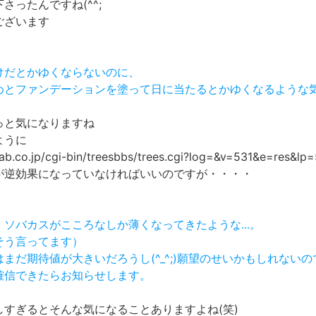
さったんですね(^^;
ございます
だけだとかゆくならないのに、
止めとファンデーションを塗って日に当たるとかゆくなるような
っと気になりますね
ように
-lab.co.jp/cgi-bin/treesbbs/trees.cgi?log=&v=531&e=res&lp
が逆効果になっていなければいいのですが・・・・
、ソバカスがこころなしか薄くなってきたような...。
そう言ってます）
はまだ期待値が大きいだろうし(^_^;)願望のせいかもしれないの
し確信できたらお知らせします。
しすぎるとそんな気になることありますよね(笑)