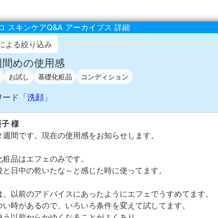
 スキンケアQ&A アーカイブス 詳細
による絞り込み
２週間めの使用感
お試し
基礎化粧品
コンディション
ワード「
洗顔
」
栗子 様
２週間です。現在の使用感をお知らせします。
化粧品はエフェのみです。
後と日中の乾いたな～と感じた時に使ってます。
は、以前のアドバイスにあったようにエフェでうすめてます。
ゆい時があるので、いろいろ条件を変えて試してます。
使う以前からかゆくなることがよくあり、