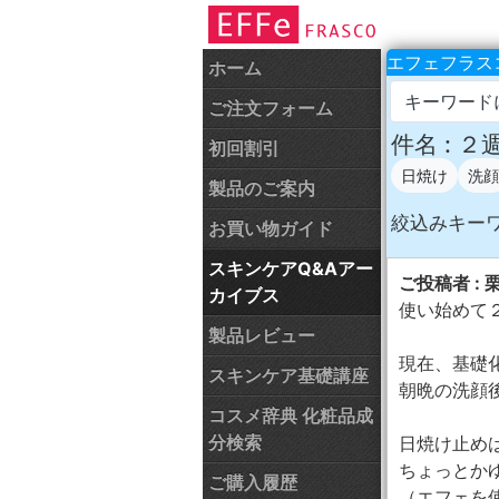
エフェフラスコ
ホーム
キーワード
ご注文フォーム
件名 : 
初回割引
日焼け
洗顔
製品のご案内
絞込みキー
お買い物ガイド
スキンケアQ&Aアー
ご投稿者 : 
カイブス
使い始めて
製品レビュー
現在、基礎
スキンケア基礎講座
朝晩の洗顔
コスメ辞典 化粧品成
分検索
日焼け止め
ちょっとか
ご購入履歴
（エフェを