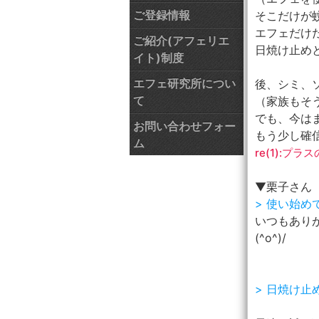
ご登録情報
そこだけが
エフェだけ
ご紹介(アフェリエ
日焼け止め
イト)制度
エフェ研究所につい
後、シミ、ソ
て
（家族もそ
でも、今はま
お問い合わせフォー
もう少し確
ム
re(1):プ
▼栗子さん
> 使い始
いつもあり
(^o^)/
> 日焼け