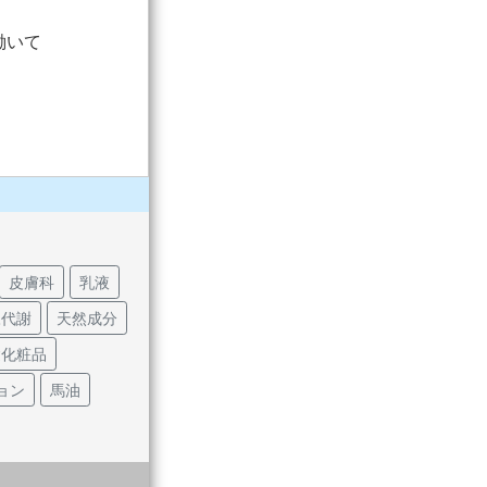
働いて
皮膚科
乳液
陳代謝
天然成分
礎化粧品
ョン
馬油