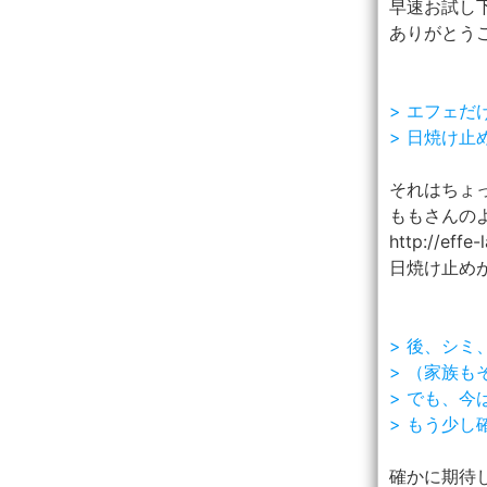
早速お試し下
ありがとう
> エフェ
> 日焼け
それはちょ
ももさんの
http://effe
日焼け止め
> 後、シミ
> （家族も
> でも、今
> もう少
確かに期待