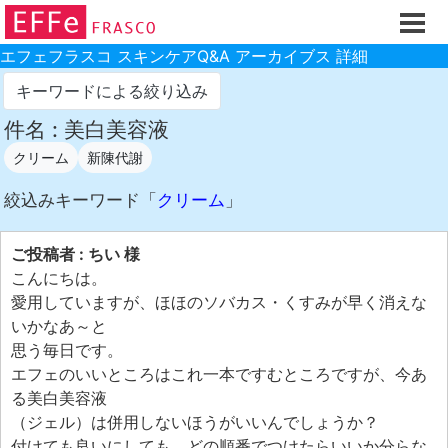
ホーム
ご注文フォーム
エフェフラスコ スキンケアQ&A アーカイブス 詳細
初回割引
キーワードによる絞り込み
製品のご案内
件名 : 美白美容液
クリーム
新陳代謝
お買い物ガイド
スキンケアQ&Aアーカイブス
絞込みキーワード「
クリーム
」
製品レビュー
ご投稿者 : ちい 様
スキンケア基礎講座
こんにちは。
愛用していますが、ほほのソバカス・くすみが早く消えな
コスメ辞典 化粧品成分検索
いかなあ～と
ご購入履歴
思う毎日です。
エフェのいいところはこれ一本ですむところですが、今あ
ご登録情報
る美白美容液
ご紹介(アフェリエイト)制度
（ジェル）は併用しないほうがいいんでしょうか？
付けても良いにしても、どの順番でつけたらいいか分らな