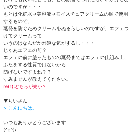
エフェ研究所について
いのですが・・・
お問い合わせフォーム
もとは化粧水→美容液→モイスチュアクリームの順で使用
するもので、
蒸発を防ぐためクリームをぬるらしいのですが、エフェつ
けてクリームって
いうのはなんだか邪道な気がするし・・・
じゃあエフェの前？
エフェの前に塗ったものの蒸発まではエフェの仕組み上、
ふたをする性質ではないから
防げないですよね？？
すみませんが教えてください。
re(1):どちらが先か？
▼ちいさん
> こんにちは。
いつもありがとうございます
(^o^)/