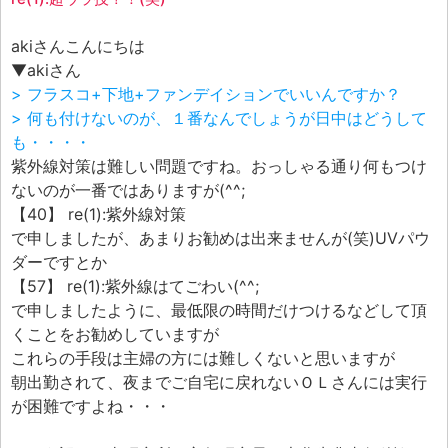
エフェ研究所について
お問い合わせフォーム
akiさんこんにちは
▼akiさん
> フラスコ+下地+ファンデイションでいいんですか？
> 何も付けないのが、１番なんでしょうが日中はどうして
も・・・・
紫外線対策は難しい問題ですね。おっしゃる通り何もつけ
ないのが一番ではありますが(^^;
【40】 re(1):紫外線対策
で申しましたが、あまりお勧めは出来ませんが(笑)UVパウ
ダーですとか
【57】 re(1):紫外線はてごわい(^^;
で申しましたように、最低限の時間だけつけるなどして頂
くことをお勧めしていますが
これらの手段は主婦の方には難しくないと思いますが
朝出勤されて、夜までご自宅に戻れないＯＬさんには実行
が困難ですよね・・・