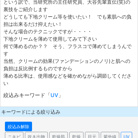
という訳で、当研究所の主任研究員、大谷先輩直伝(笑)の
裏技をご紹介します
どうしても下地クリーム等を使いたい！ でも素肌への負
担は出来るだけ抑えたい！
そんな場合のテクニックですが・・・・
下地クリームを薄めて使用してみて下さい
何で薄めるのか？？ そう、フラスコで薄めてしまうんで
す
当然、クリームの効果(ファンデーションのノリ)と肌への
負担は反比例するものですから
薄める比率は、使用感などを確かめながら調節してくださ
い
絞込みキーワード「
UV
」
キーワードによる絞り込み
絞込み解除
ニキビ
吹き出物
乾燥肌
乾燥
目元
紫外線
UV