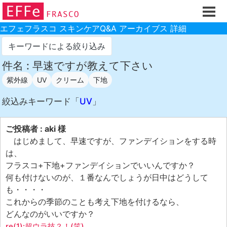
ホーム
ご注文フォーム
エフェフラスコ スキンケアQ&A アーカイブス 詳細
初回割引
キーワードによる絞り込み
製品のご案内
件名 : 早速ですが教えて下さい
紫外線
UV
クリーム
下地
お買い物ガイド
スキンケアQ&Aアーカイブス
絞込みキーワード「
UV
」
製品レビュー
ご投稿者 : aki 様
スキンケア基礎講座
はじめまして、早速ですが、ファンデイションをする時
は、
コスメ辞典 化粧品成分検索
フラスコ+下地+ファンデイションでいいんですか？
ご購入履歴
何も付けないのが、１番なんでしょうが日中はどうして
も・・・・
ご登録情報
これからの季節のことも考え下地を付けるなら、
ご紹介(アフェリエイト)制度
どんなのがいいですか？
re(1):超ウラ技？！(笑)