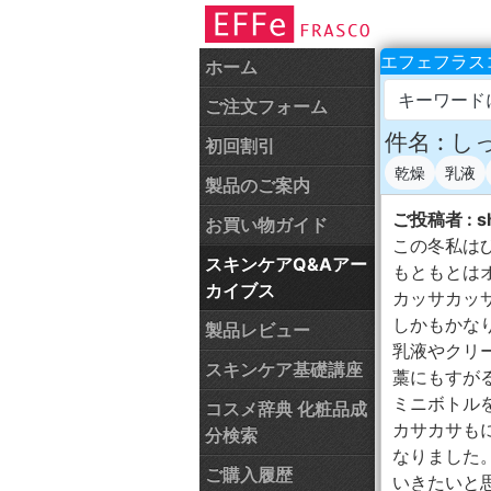
エフェフラスコ
ホーム
キーワード
ご注文フォーム
件名 : 
初回割引
乾燥
乳液
製品のご案内
ご投稿者 : s
お買い物ガイド
この冬私は
スキンケアQ&Aアー
もともとは
カイブス
カッサカッ
しかもかな
製品レビュー
乳液やクリ
スキンケア基礎講座
藁にもすが
ミニボトル
コスメ辞典 化粧品成
カサカサも
分検索
なりました
ご購入履歴
いきたいと