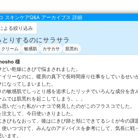
 スキンケアQ&A アーカイブス 詳細
による絞り込み
しっとりするのにサラサラ
クリーム
敏感肌
カサカサ
肌荒れ
hosho 様
ひどい乾燥にきびで悩まされました。
オイリーなのに、暖房の真下で長時間座り仕事をしているせい
サになってしまいました。
りの敏感肌でしっとり感を追求したリッチでいろんな成分を含
ームでは肌荒れを起こしてしまう。。。
る思いだった私がハナコで発見したのがこのフラスコでした。
を注文して、今日使いきりました。
にきびもなおって、後はにきび跡と頬にできてるシミが今の課
。使いつづけて、みんなのアドバイスを参考にして、気長に戦
思います。