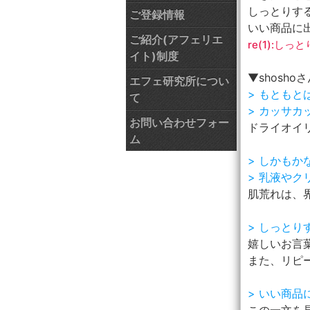
しっとりする
ご登録情報
いい商品に
ご紹介(アフェリエ
re(1):し
イト)制度
▼shosho
エフェ研究所につい
> もとも
て
> カッサ
お問い合わせフォー
ドライオイ
ム
> しかも
> 乳液や
肌荒れは、
> しっとり
嬉しいお言
また、リピ
> いい商