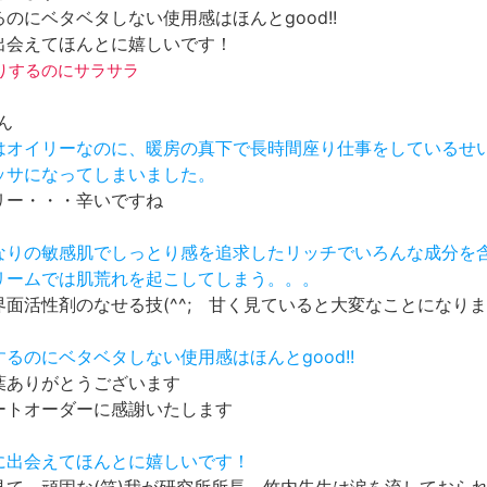
のにベタベタしない使用感はほんとgood!!
出会えてほんとに嬉しいです！
っとりするのにサラサラ
さん
とはオイリーなのに、暖房の真下で長時間座り仕事をしているせ
カッサになってしまいました。
リー・・・辛いですね
かなりの敏感肌でしっとり感を追求したリッチでいろんな成分を
クリームでは肌荒れを起こしてしまう。。。
界面活性剤のなせる技(^^; 甘く見ていると大変なことになり
するのにベタベタしない使用感はほんとgood!!
葉ありがとうございます
ートオーダーに感謝いたします
品に出会えてほんとに嬉しいです！