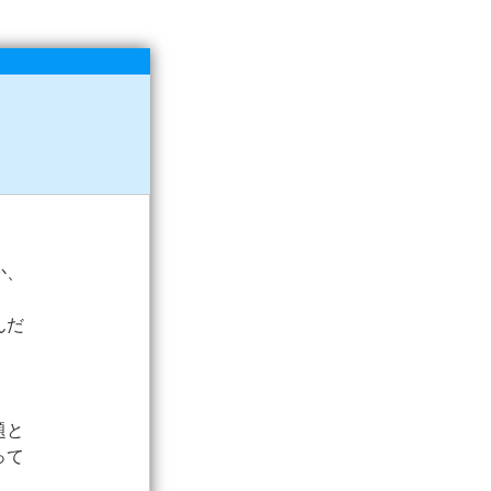
か、
んだ
題と
って