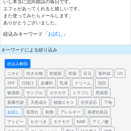
いし本当に志向錯誤の毎日です。
エフェがあってくれると嬉しいです。
また使ってみたらメールします。
ありがとうございました。
絞込みキーワード「
お試し
」
キーワードによる絞り込み
絞込み解除
ニキビ
吹き出物
乾燥肌
乾燥
目元
紫外線
UV
SPF
日焼け
皮膚科
乳液
クリーム
洗顔
敏感肌
サンプル
カサカサ
トラブル
悪循環
新陳代謝
天然成分
植物エキス
化学反応
下地
お試し
肌荒れ
刺激
アレルギー
基礎化粧品
アトピー
かさつき
モチモチ
NMF
アミノ酸