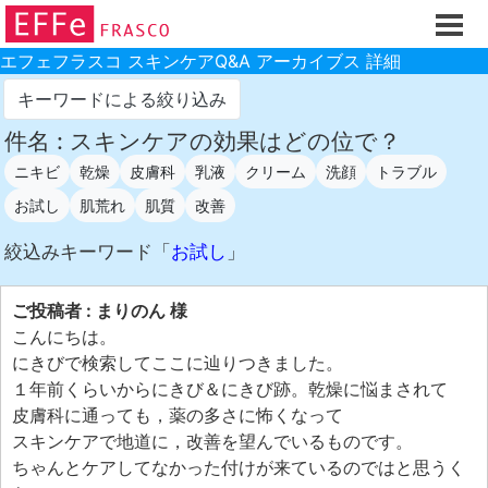
ホーム
ご注文フォーム
エフェフラスコ スキンケアQ&A アーカイブス 詳細
初回割引
キーワードによる絞り込み
製品のご案内
件名 : スキンケアの効果はどの位で？
ニキビ
乾燥
皮膚科
乳液
クリーム
洗顔
トラブル
お買い物ガイド
お試し
肌荒れ
肌質
改善
スキンケアQ&Aアーカイブス
絞込みキーワード「
お試し
」
製品レビュー
スキンケア基礎講座
ご投稿者 : まりのん 様
コスメ辞典 化粧品成分検索
こんにちは。
にきびで検索してここに辿りつきました。
ご購入履歴
１年前くらいからにきび＆にきび跡。乾燥に悩まされて
ご登録情報
皮膚科に通っても，薬の多さに怖くなって
スキンケアで地道に，改善を望んでいるものです。
ご紹介(アフェリエイト)制度
ちゃんとケアしてなかった付けが来ているのではと思うく