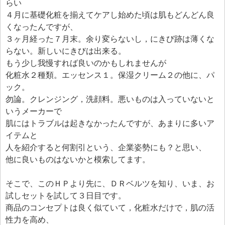
エフェ研究所について
らい
４月に基礎化粧を揃えてケアし始めた頃は肌もどんどん良
お問い合わせフォーム
くなったんですが、
３ヶ月経った７月末。余り変らないし，にきび跡は薄くな
らない。新しいにきびは出来る。
もう少し我慢すれば良いのかもしれませんが
化粧水２種類。エッセンス１。保湿クリーム２の他に、パ
ック。
勿論。クレンジング，洗顔料。悪いものは入っていないと
いうメーカーで
肌にはトラブルは起きなかったんですが、あまりに多いア
イテムと
人を紹介すると何割引という、企業姿勢にも？と思い、
他に良いものはないかと模索してます。
そこで、このＨＰより先に、ＤＲベルツを知り、いま、お
試しセットを試して３日目です。
商品のコンセプトは良く似ていて，化粧水だけで，肌の活
性力を高め、