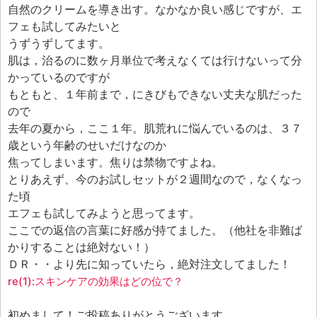
自然のクリームを導き出す。なかなか良い感じですが、エ
フェも試してみたいと
うずうずしてます。
肌は，治るのに数ヶ月単位で考えなくては行けないって分
かっているのですが
もともと、１年前まで，にきびもできない丈夫な肌だった
ので
去年の夏から，ここ１年。肌荒れに悩んでいるのは、３７
歳という年齢のせいだけなのか
焦ってしまいます。焦りは禁物ですよね。
とりあえず、今のお試しセットが２週間なので，なくなっ
た頃
エフェも試してみようと思ってます。
ここでの返信の言葉に好感が持てました。（他社を非難ば
かりすることは絶対ない！）
ＤＲ・・より先に知っていたら，絶対注文してました！
re(1):スキンケアの効果はどの位で？
初めまして！ご投稿ありがとうございます