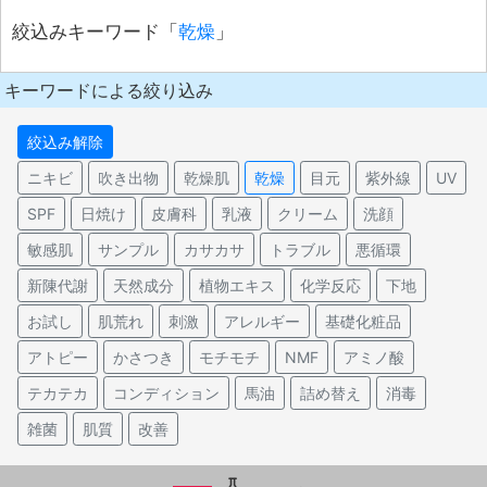
絞込みキーワード「
乾燥
」
キーワードによる絞り込み
絞込み解除
ニキビ
吹き出物
乾燥肌
乾燥
目元
紫外線
UV
SPF
日焼け
皮膚科
乳液
クリーム
洗顔
敏感肌
サンプル
カサカサ
トラブル
悪循環
新陳代謝
天然成分
植物エキス
化学反応
下地
お試し
肌荒れ
刺激
アレルギー
基礎化粧品
アトピー
かさつき
モチモチ
NMF
アミノ酸
テカテカ
コンディション
馬油
詰め替え
消毒
雑菌
肌質
改善