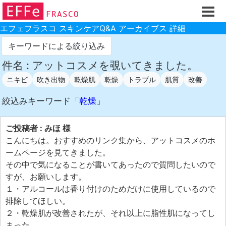
ホーム
ご注文フォーム
エフェフラスコ スキンケアQ&A アーカイブス 詳細
初回割引
キーワードによる絞り込み
製品のご案内
件名 : アットコスメを覗いてきました。
ニキビ
吹き出物
乾燥肌
乾燥
トラブル
肌質
改善
お買い物ガイド
スキンケアQ&Aアーカイブス
絞込みキーワード「
乾燥
」
製品レビュー
ご投稿者 : みほ 様
スキンケア基礎講座
こんにちは。おすすめのリンク集から、アットコスメのホ
ームページを見てきました。
コスメ辞典 化粧品成分検索
その中で気になることが書いてあったので質問したいので
ご購入履歴
すが、お願いします。
１・アルコールは香り付けのためだけに使用しているので
ご登録情報
排除してほしい。
ご紹介(アフェリエイト)制度
２・乾燥肌が改善されたが、それ以上に脂性肌になってし
まった。