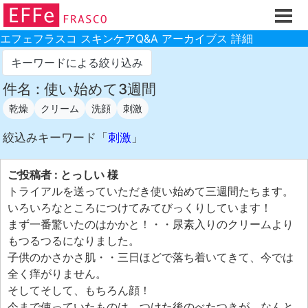
ホーム
ご注文フォーム
エフェフラスコ スキンケアQ&A アーカイブス 詳細
初回割引
キーワードによる絞り込み
製品のご案内
件名 : 使い始めて3週間
乾燥
クリーム
洗顔
刺激
お買い物ガイド
スキンケアQ&Aアーカイブス
絞込みキーワード「
刺激
」
製品レビュー
ご投稿者 : とっしい 様
スキンケア基礎講座
トライアルを送っていただき使い始めて三週間たちます。
いろいろなところにつけてみてびっくりしています！
コスメ辞典 化粧品成分検索
まず一番驚いたのはかかと！・・尿素入りのクリームより
ご購入履歴
もつるつるになりました。
子供のかさかさ肌・・三日ほどで落ち着いてきて、今では
ご登録情報
全く痒がりません。
ご紹介(アフェリエイト)制度
そしてそして、もちろん顔！
今まで使っていたものは、つけた後のべたつきが、なんと