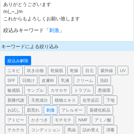
ありがとうございます
m(_~_)m
これからもよろしくお願い致します
絞込みキーワード「
刺激
」
キーワードによる絞り込み
絞込み解除
ニキビ
吹き出物
乾燥肌
乾燥
目元
紫外線
UV
SPF
日焼け
皮膚科
乳液
クリーム
洗顔
敏感肌
サンプル
カサカサ
トラブル
悪循環
新陳代謝
天然成分
植物エキス
化学反応
下地
お試し
肌荒れ
刺激
アレルギー
基礎化粧品
アトピー
かさつき
モチモチ
NMF
アミノ酸
テカテカ
コンディション
馬油
詰め替え
消毒