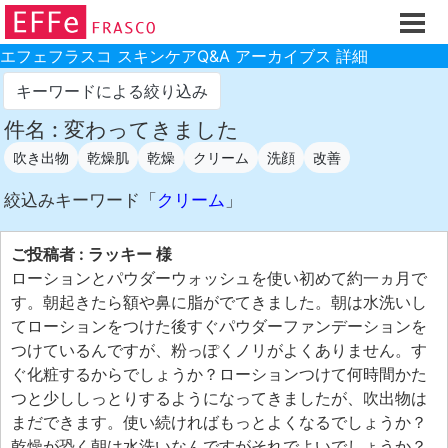
ホーム
ご注文フォーム
エフェフラスコ スキンケアQ&A アーカイブス 詳細
初回割引
キーワードによる絞り込み
製品のご案内
件名 : 変わってきました
吹き出物
乾燥肌
乾燥
クリーム
洗顔
改善
お買い物ガイド
スキンケアQ&Aアーカイブス
絞込みキーワード「
クリーム
」
製品レビュー
ご投稿者 : ラッキー 様
スキンケア基礎講座
ローションとパウダーウォッシュを使い初めて約一ヵ月で
す。朝起きたら額や鼻に脂がでてきました。朝は水洗いし
コスメ辞典 化粧品成分検索
てローションをつけた後すぐパウダーファンデーションを
ご購入履歴
つけているんですが、粉っぽくノリがよくありません。す
ぐ化粧するからでしょうか？ローションつけて何時間かた
ご登録情報
つと少ししっとりするようになってきましたが、吹出物は
ご紹介(アフェリエイト)制度
まだできます。使い続ければもっとよくなるでしょうか？
乾燥が恐く朝は水洗いなんですがそれでよいでしょうか？